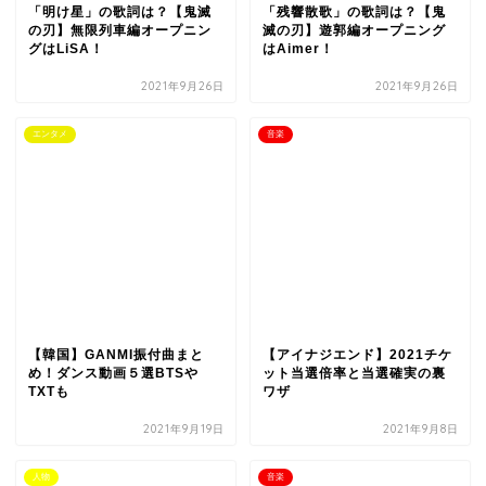
「明け星」の歌詞は？【鬼滅
「残響散歌」の歌詞は？【鬼
の刃】無限列車編オープニン
滅の刃】遊郭編オープニング
グはLiSA！
はAimer！
2021年9月26日
2021年9月26日
エンタメ
音楽
【韓国】GANMI振付曲まと
【アイナジエンド】2021チケ
め！ダンス動画５選BTSや
ット当選倍率と当選確実の裏
TXTも
ワザ
2021年9月19日
2021年9月8日
人物
音楽